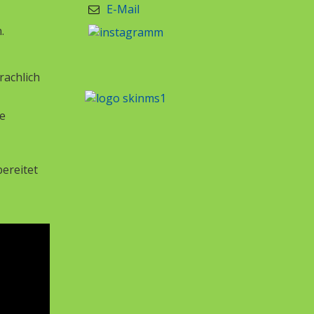
E-Mail
.
rachlich
ie
ereitet