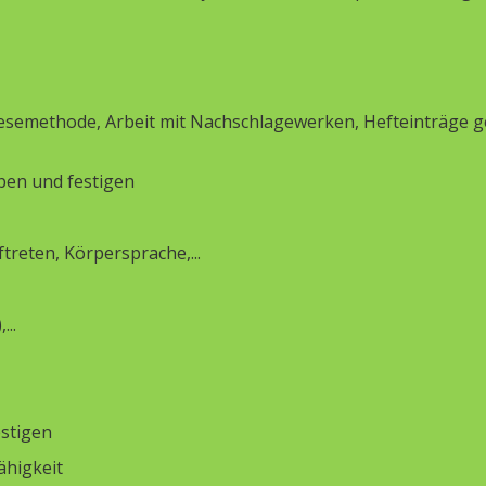
esemethode, Arbeit mit Nachschlagewerken, Hefteinträge ge
ben und festigen
treten, Körpersprache,...
..
estigen
ähigkeit