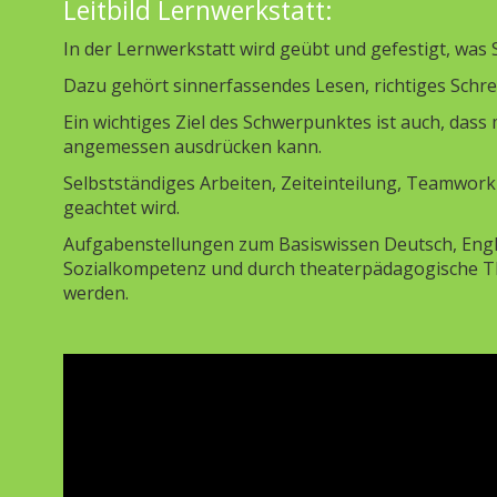
Leitbild Lernwerkstatt:
In der Lernwerkstatt wird geübt und gefestigt, was 
Dazu gehört sinnerfassendes Lesen, richtiges Schre
Ein wichtiges Ziel des Schwerpunktes ist auch, dass
angemessen ausdrücken kann.
Selbstständiges Arbeiten, Zeiteinteilung, Teamwor
geachtet wird.
Aufgabenstellungen zum Basiswissen Deutsch, Engl
Sozialkompetenz und durch theaterpädagogische The
werden.