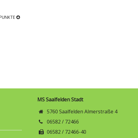
PUNKTE
MS Saalfelden Stadt
5760 Saalfelden Almerstraße 4
06582 / 72466
06582 / 72466-40